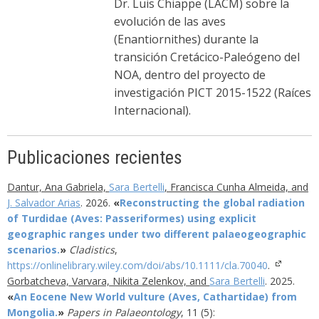
Dr. Luis Chiappe (LACM) sobre la
evolución de las aves
(Enantiornithes) durante la
transición Cretácico-Paleógeno del
NOA, dentro del proyecto de
investigación PICT 2015-1522 (Raíces
Internacional).
Publicaciones recientes
Dantur, Ana Gabriela,
Sara Bertelli
, Francisca Cunha Almeida, and
J. Salvador Arias
.
2026
.
«
Reconstructing the global radiation
of Turdidae (Aves: Passeriformes) using explicit
geographic ranges under two different palaeogeographic
scenarios.
»
Cladistics
,
https://onlinelibrary.wiley.com/doi/abs/10.1111/cla.70040
.
Gorbatcheva, Varvara, Nikita Zelenkov, and
Sara Bertelli
.
2025
.
«
An Eocene New World vulture (Aves, Cathartidae) from
Mongolia.
»
Papers in Palaeontology
,
11
(5)
: