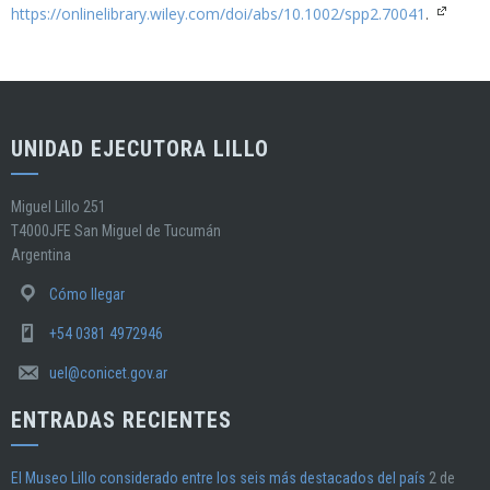
https://onlinelibrary.wiley.com/doi/abs/10.1002/spp2.70041
.
UNIDAD EJECUTORA LILLO
Miguel Lillo 251
T4000JFE San Miguel de Tucumán
Argentina
Cómo llegar
+54 0381 4972946
uel@conicet.gov.ar
ENTRADAS RECIENTES
El Museo Lillo considerado entre los seis más destacados del país
2 de