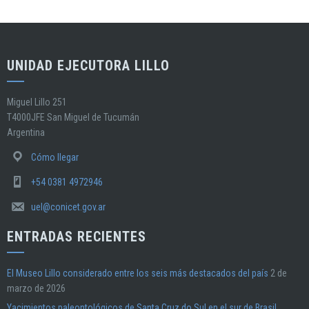
UNIDAD EJECUTORA LILLO
Miguel Lillo 251
T4000JFE San Miguel de Tucumán
Argentina
Cómo llegar
+54 0381 4972946
uel@conicet.gov.ar
ENTRADAS RECIENTES
El Museo Lillo considerado entre los seis más destacados del país
2 de
marzo de 2026
Yacimientos paleontológicos de Santa Cruz do Sul en el sur de Brasil