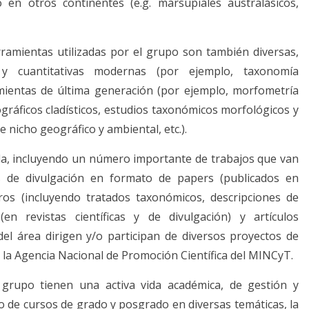
 en otros continentes (e.g. marsupiales australásicos,
rramientas utilizadas por el grupo son también diversas,
s y cuantitativas modernas (por ejemplo, taxonomía
amientas de última generación (por ejemplo, morfometría
ráficos cladísticos, estudios taxonómicos morfológicos y
 nicho geográfico y ambiental, etc.).
ada, incluyendo un número importante de trabajos que van
jos de divulgación en formato de papers (publicados en
ibros (incluyendo tratados taxonómicos, descripciones de
en revistas científicas y de divulgación) y artículos
del área dirigen y/o participan de diversos proyectos de
 la Agencia Nacional de Promoción Científica del MINCyT.
l grupo tienen una activa vida académica, de gestión y
do de cursos de grado y posgrado en diversas temáticas, la