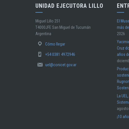
UNIDAD EJECUTORA LILLO
ENT
Miguel Lillo 251
El Muse
T4000JFE San Miguel de Tucumán
más de
Argentina
2026
Yacimi
Cómo llegar
Cruz do
+54 0381 4972946
años d
diciem
uel@conicet.gov.ar
Producc
sosteni
Rugnon
Sosten
La UEL,
Sistemá
agosto
¡10 año