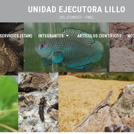
UNIDAD EJECUTORA LILLO
UEL (CONICET – FML)
SERVICIOS (STAN)
INTEGRANTES
ARTÍCULOS CIENTÍFICOS
NO