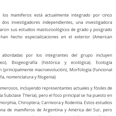
e los mamíferos está actualmente integrado por cinco
l, dos investigadores independientes, una investigadora
lizaron sus estudios mastozoológicos de grado y posgrado
an hecho especializaciones en el exterior (American
ón abordadas por los integrantes del grupo incluyen
eo), Biogeografía (histórica y ecológica), Ecología
n (principalmente macroevolución), Morfología (funcional
lfa, nomenclatura y filogenia).
erosos, incluyendo representantes actuales y fósiles de
 Subclase Theria), pero el foco principal se ha puesto en
morphia, Chiroptera, Carnivora y Rodentia. Estos estudios
una de mamíferos de Argentina y América del Sur, pero