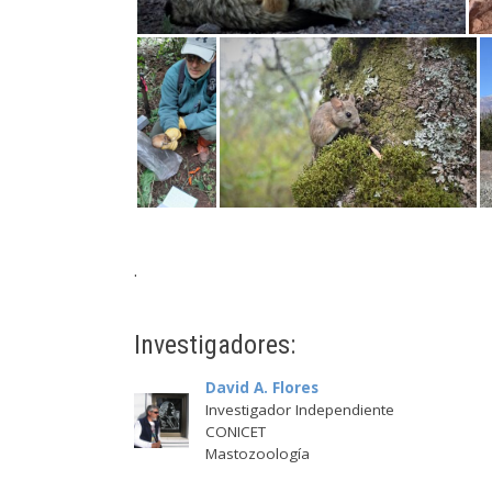
.
Investigadores:
David A. Flores
Investigador Independiente
CONICET
Mastozoología