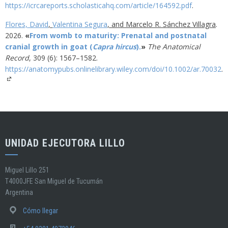
https://icrcareports.scholasticahq.com/article/164592.pdf
.
Flores, David
,
Valentina Segura
, and Marcelo R. Sánchez Villagra
.
2026
.
«
From womb to maturity: Prenatal and postnatal
cranial growth in goat (
Capra hircus
).
»
The Anatomical
Record
,
309
(6)
:
1567–1582
.
https://anatomypubs.onlinelibrary.wiley.com/doi/10.1002/ar.70032
.
UNIDAD EJECUTORA LILLO
Miguel Lillo 251
T4000JFE San Miguel de Tucumán
Argentina
Cómo llegar