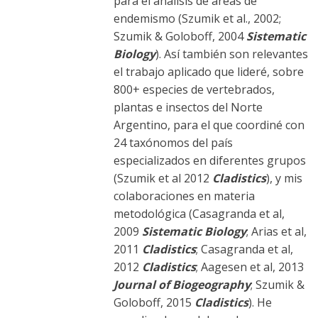
para el análisis de áreas de
endemismo (Szumik et al., 2002;
Szumik & Goloboff, 2004
Sistematic
Biology
). Así también son relevantes
el trabajo aplicado que lideré, sobre
800+ especies de vertebrados,
plantas e insectos del Norte
Argentino, para el que coordiné con
24 taxónomos del país
especializados en diferentes grupos
(Szumik et al 2012
Cladistics
), y mis
colaboraciones en materia
metodológica (Casagranda et al,
2009
Sistematic Biology
; Arias et al,
2011
Cladistics
; Casagranda et al,
2012
Cladistics
; Aagesen et al, 2013
Journal of Biogeography
; Szumik &
Goloboff, 2015
Cladistics
). He