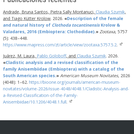
Andrade, Bruna Santos, Pietra Sally Montanuci,
Claudia Szumik
,
and Tiago Kütter Krolow
.
2026
.
«
Description of the female
and natural history of
Clothoda tocantinensis
Krolow &
Valadares, 2016 (Embioptera: Clothodidae).
»
Zootaxa
,
5757
(5)
:
438–448
.
https://www.mapress.com/zt/article/view/zootaxa.5757.5.2
.
Juárez, M. Laura,
Pablo Goloboff
, and
Claudia Szumik
.
2026
.
«
Cladistic analysis and a revised classification of the
family Anisembiidae (Embioptera) with a catalog of the
South American species.
»
American Museum Novitates
,
2026
(4048)
:
1–62
.
https://bioone.org/journals/american-museum-
novitates/volume-2026/issue-4048/4048.1/Cladistic-Analysis-and-
a-Revised-Classification-of-the-Family-
Anisembiidae/10.1206/4048.1.full
.