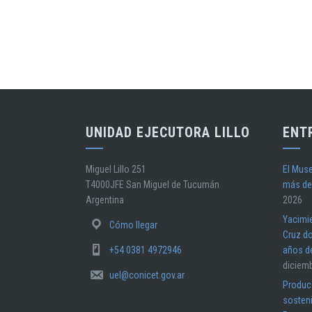
UNIDAD EJECUTORA LILLO
ENT
Miguel Lillo 251
El Muse
T4000JFE San Miguel de Tucumán
más de
Argentina
2026
Yacimi
Cómo llegar
Cruz do
+54 0381 4972946
años d
diciem
uel@conicet.gov.ar
Producc
sosteni