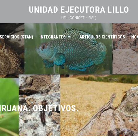
UNIDAD EJECUTORA LILLO
UEL (CONICET – FML)
SERVICIOS (STAN)
INTEGRANTES
ARTÍCULOS CIENTÍFICOS
NO
IRUANA. OBJETIVOS.