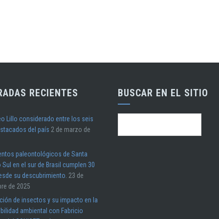
RADAS RECIENTES
BUSCAR EN EL SITIO
o Lillo considerado entre los seis
Buscar:
stacados del país
2 de marzo de
entos paleontológicos de Santa
 Sul en el sur de Brasil cumplen 30
esde su descubrimiento.
23 de
bre de 2025
ión de insectos y su impacto en la
bilidad ambiental con Fabricio