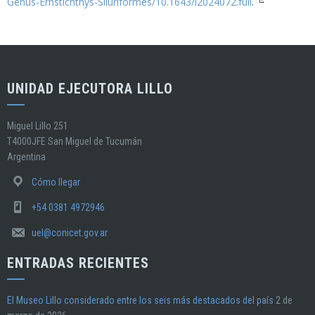
Genus-Ernstichthys-Siluriformes/10.1643/i2024072.full
.
UNIDAD EJECUTORA LILLO
Miguel Lillo 251
T4000JFE San Miguel de Tucumán
Argentina
Cómo llegar
+54 0381 4972946
uel@conicet.gov.ar
ENTRADAS RECIENTES
El Museo Lillo considerado entre los seis más destacados del país
2 de