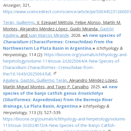
Anzeiger
,
321
,
https://www.sciencedirect.com/science/article/pii/S0044523126000
Terán, Guillermo
, V. Ezequiel Méttola, Felipe Alonso, Martín M.
Montes, Alejandro Méndez-López, Guido Miranda,
Gastón
Aguilera
, and
Juan Marcos Mirande
.
2026
.
«
A new species of
Characidium
(Characiformes: Crenuchidae) from the
Northwestern La Plata Basin in Argentina.
»
Ichthyology &
Herpetology
,
114
(2)
:
https://bioone.org/journals/ichthyology-and-
herpetology/volume-114/issue-2/i2025064/A-New-Species-of-
Characidium-Characiformes--Crenuchidae-from-
the/10.1643/i2025064.full
.
Aguilera, Gastón
,
Guillermo Terán
, Alejandro Méndez-López,
Martín Miguel Montes, and Tiago P. Carvalho
.
2025
.
«
A new
species of the banjo catfish genus
Ernstichthys
(Siluriformes: Aspredinidae) from the Bermejo River
drainage, La Plata Basin, Argentina.
»
Ichthyology &
Herpetology
,
113
(3)
:
527–539
.
https://bioone.org/journals/ichthyology-and-herpetology/volume-
113/issue-3/i2024072/A-New-Species-of-the-Banjo-Catfish-