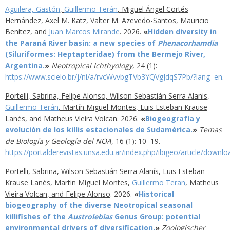
Aguilera, Gastón
,
Guillermo Terán
, Miguel Ángel Cortés
Hernández, Axel M. Katz, Valter M. Azevedo-Santos, Mauricio
Benitez, and
Juan Marcos Mirande
.
2026
.
«
Hidden diversity in
the Paraná River basin: a new species of
Phenacorhamdia
(Siluriformes: Heptapteridae) from the Bermejo River,
Argentina.
»
Neotropical Ichthyology
,
24
(1)
:
https://www.scielo.br/j/ni/a/rvcWvvbgTVb3YQVgJdqS7Pb/?lang=en
.
Portelli, Sabrina, Felipe Alonso, Wilson Sebastián Serra Alanis,
Guillermo Terán
, Martín Miguel Montes, Luis Esteban Krause
Lanés, and Matheus Vieira Volcan
.
2026
.
«
Biogeografía y
evolución de los killis estacionales de Sudamérica.
»
Temas
de Biología y Geología del NOA
,
16
(1)
:
10–19
.
https://portalderevistas.unsa.edu.ar/index.php/ibigeo/article/down
Portelli, Sabrina, Wilson Sebastián Serra Alanís, Luis Esteban
Krause Lanés, Martin Miguel Montes,
Guillermo Teran
, Matheus
Vieira Volcan, and Felipe Alonso
.
2026
.
«
Historical
biogeography of the diverse Neotropical seasonal
killifishes of the
Austrolebias
Genus Group: potential
environmental drivers of diversification.
»
Zoologischer