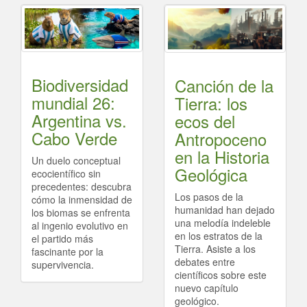
Biodiversidad
Canción de la
mundial 26:
Tierra: los
Argentina vs.
ecos del
Cabo Verde
Antropoceno
en la Historia
Un duelo conceptual
Geológica
ecocientífico sin
precedentes: descubra
Los pasos de la
cómo la inmensidad de
FML Chatbot
humanidad han dejado
los biomas se enfrenta
En línea
una melodía indeleble
al ingenio evolutivo en
en los estratos de la
el partido más
Tierra. Asiste a los
fascinante por la
🤖
¡Hola! 👋 ¿En qué puedo ayudarte?
debates entre
supervivencia.
científicos sobre este
18:59
nuevo capítulo
geológico.