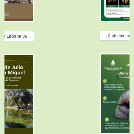
12 abejas nat
ca Lilloana 36