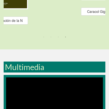
Caracol Gigan
vación de la N
Multimedia