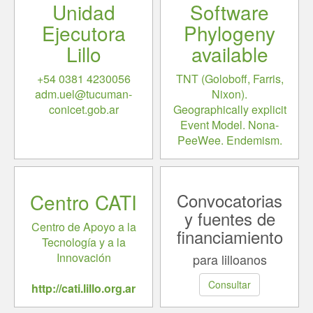
Unidad
Software
Ejecutora
Phylogeny
Lillo
available
+54 0381 4230056
TNT (Goloboff, Farris,
adm.uel@tucuman-
Nixon).
conicet.gob.ar
Geographically explicit
Event Model. Nona-
PeeWee. Endemism.
Centro CATI
Convocatorias
y fuentes de
Centro de Apoyo a la
financiamiento
Tecnología y a la
Innovación
para lilloanos
Consultar
http://cati.lillo.org.ar