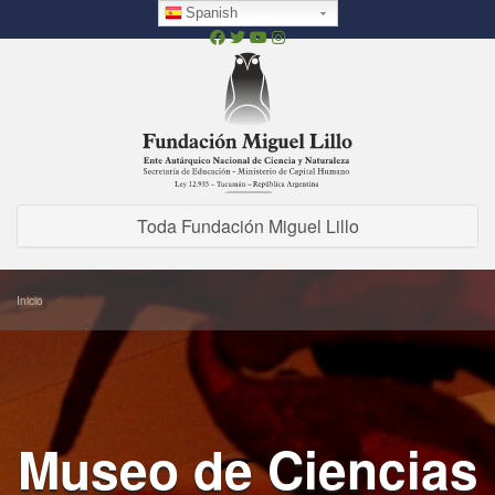
Pasar
Spanish
al
contenido
principal
Toda Fundación Miguel Lillo
Inicio
Museo de Ciencias
FML Chatbot