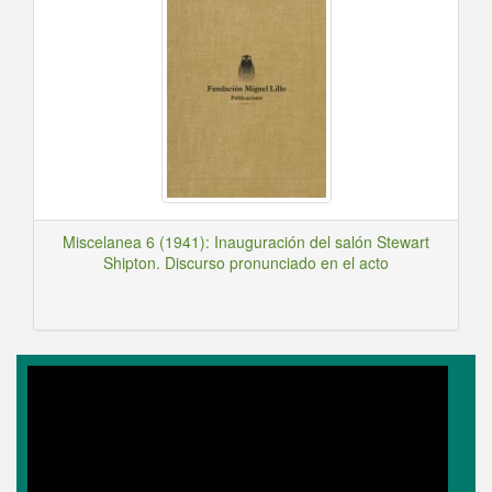
Miscelanea 6 (1941): Inauguración del salón Stewart
Shipton. Discurso pronunciado en el acto