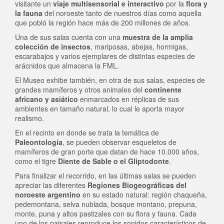
visitante un
viaje multisensorial e interactivo
por la
flora y
la fauna
del noroeste tanto de nuestros días como aquella
que pobló la región hace más de 200 millones de años.
Una de sus salas cuenta con una
muestra de la amplia
colección de insectos
, mariposas, abejas, hormigas,
escarabajos y varios ejemplares de distintas especies de
arácnidos que almacena la FML.
El Museo exhibe también, en otra de sus salas, especies de
grandes mamíferos y otros animales del
continente
africano y asiático
enmarcados en réplicas de sus
ambientes en tamaño natural, lo cual le aporta mayor
realismo.
En el recinto en donde se trata la temática de
Paleontología
, se pueden observar esqueletos de
mamíferos de gran porte que datan de hace 10.000 años,
como el tigre
Diente de Sable
o el Gliptodonte
.
Para finalizar el recorrido, en las últimas salas se pueden
apreciar las diferentes
Regiones Biogeográficas del
noroeste argentino
en su estado natural: región chaqueña,
pedemontana, selva nublada, bosque montano, prepuna,
monte, puna y altos pastizales con su flora y fauna. Cada
uno de los paisajes reproduce los sonidos característicos de