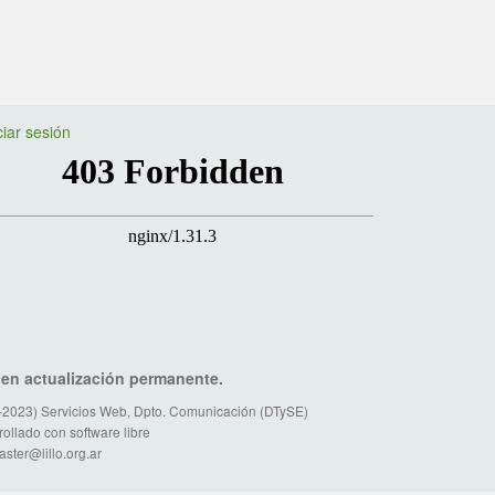
🤖
¡Hola! 👋 ¿En qué puedo ayudarte?
14:22
ciar sesión
o en actualización permanente.
-2023) Servicios Web, Dpto. Comunicación (DTySE)
ollado con software libre
ster@lillo.org.ar