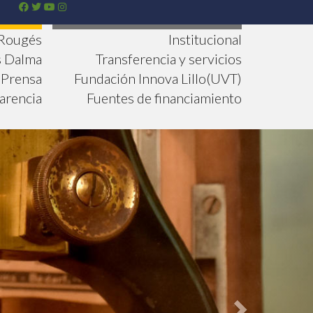
 Rougés
Institucional
s Dalma
Transferencia y servicios
Prensa
Fundación Innova Lillo(UVT)
arencia
Fuentes de financiamiento
Siguientne