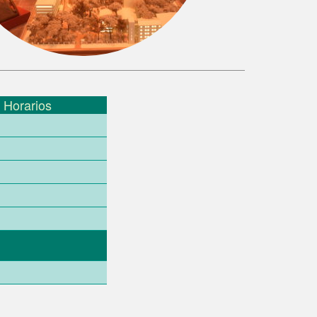
Horarios
FML Chatbot
En línea