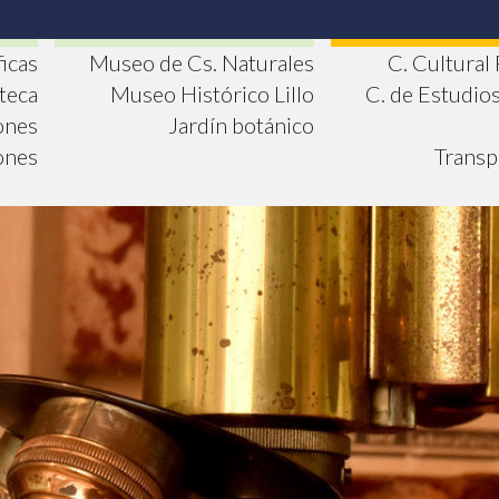
ficas
Museo de Cs. Naturales
C. Cultural
oteca
Museo Histórico Lillo
C. de Estudio
ones
Jardín botánico
ones
Transp