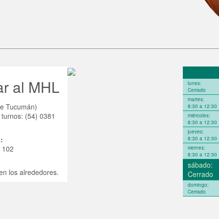
ar al MHL
lunes:
Cerrado
martes:
 de Tucumán)
8:30 a 12:30
 turnos: (54) 0381
miércoles:
8:30 a 12:30
jueves:
:
8:30 a 12:30
- 102
viernes:
8:30 a 12:30
sábado:
en los alrededores.
Cerrado
domingo:
Cerrado