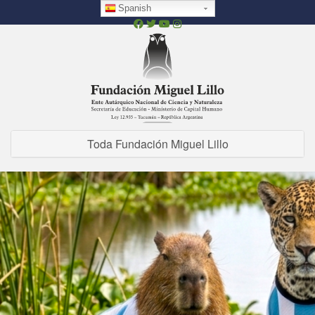
Pasar
Spanish
al
contenido
principal
Toda Fundación Miguel Lillo