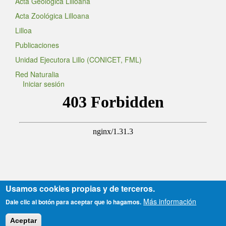
Acta Geológica Lilloana
Acta Zoológica Lilloana
Lilloa
Publicaciones
Unidad Ejecutora Lillo (CONICET, FML)
Red Naturalia
Iniciar sesión
Usamos cookies propias y de terceros.
Sitio en actualización permanente.
Más información
Dale clic al botón para aceptar que lo hagamos.
(2006-2023) Servicios Web, Dpto. Comunicación (DTySE)
Desarrollado con software libre
Aceptar