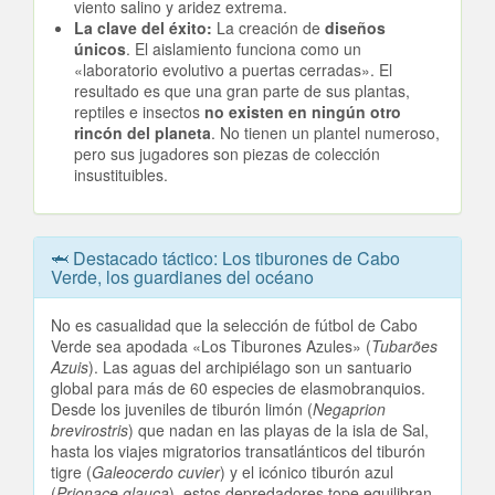
viento salino y aridez extrema.
La clave del éxito:
La creación de
diseños
únicos
. El aislamiento funciona como un
«laboratorio evolutivo a puertas cerradas». El
resultado es que una gran parte de sus plantas,
reptiles e insectos
no existen en ningún otro
rincón del planeta
. No tienen un plantel numeroso,
pero sus jugadores son piezas de colección
insustituibles.
🦈 Destacado táctico: Los tiburones de Cabo
Verde, los guardianes del océano
No es casualidad que la selección de fútbol de Cabo
Verde sea apodada «Los Tiburones Azules» (
Tubarões
Azuis
). Las aguas del archipiélago son un santuario
global para más de 60 especies de elasmobranquios.
Desde los juveniles de tiburón limón (
Negaprion
brevirostris
) que nadan en las playas de la isla de Sal,
hasta los viajes migratorios transatlánticos del tiburón
tigre (
Galeocerdo cuvier
) y el icónico tiburón azul
(
Prionace glauca
), estos depredadores tope equilibran