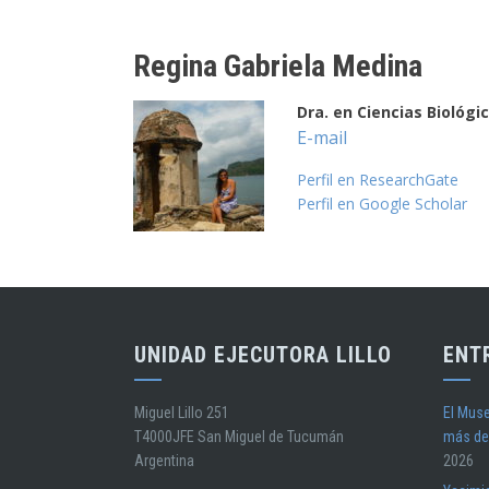
Regina Gabriela Medina
Dra. en Ciencias Biológi
E-mail
Perfil en ResearchGate
Perfil en Google Scholar
UNIDAD EJECUTORA LILLO
ENT
Miguel Lillo 251
El Muse
T4000JFE San Miguel de Tucumán
más de
Argentina
2026