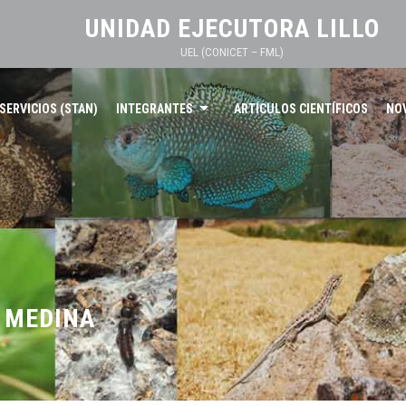
UNIDAD EJECUTORA LILLO
UEL (CONICET – FML)
SERVICIOS (STAN)
INTEGRANTES
ARTÍCULOS CIENTÍFICOS
NO
 MEDINA