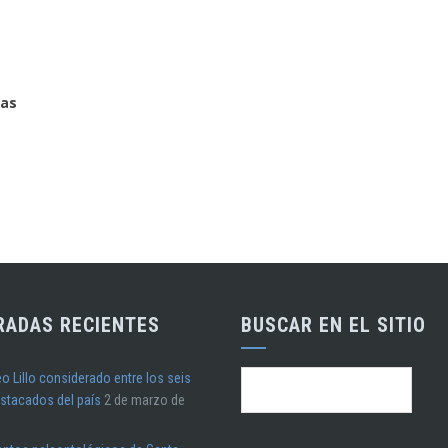
cas
RADAS RECIENTES
BUSCAR EN EL SITIO
o Lillo considerado entre los seis
Buscar:
stacados del país
2 de marzo de