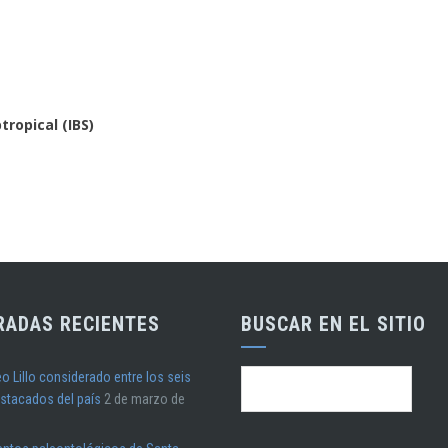
tropical (IBS)
RADAS RECIENTES
BUSCAR EN EL SITIO
o Lillo considerado entre los seis
Buscar:
stacados del país
2 de marzo de