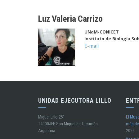
Luz Valeria Carrizo
UNaM-CONICET
Instituto de Biología Sub
E-mail
UNIDAD EJECUTORA LILLO
ENT
Miguel Lillo 251
El Muse
T4000JFE San Miguel de Tucumán
más de
Argentina
2026