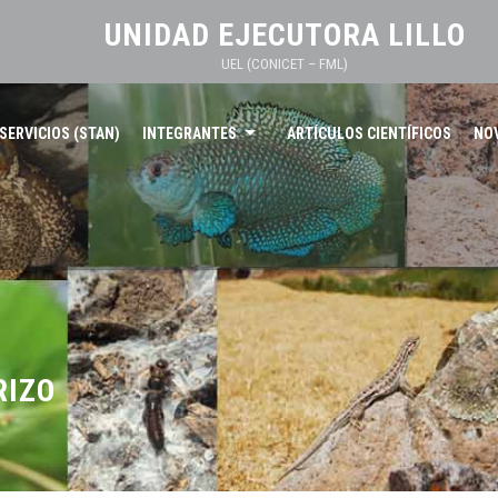
UNIDAD EJECUTORA LILLO
UEL (CONICET – FML)
SERVICIOS (STAN)
INTEGRANTES
ARTÍCULOS CIENTÍFICOS
NO
RIZO