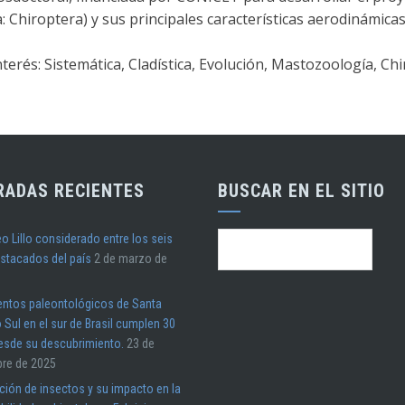
Chiroptera) y sus principales características aerodinámicas
terés: Sistemática, Cladística, Evolución, Mastozoología, Ch
RADAS RECIENTES
BUSCAR EN EL SITIO
o Lillo considerado entre los seis
Buscar:
stacados del país
2 de marzo de
entos paleontológicos de Santa
 Sul en el sur de Brasil cumplen 30
esde su descubrimiento.
23 de
bre de 2025
ión de insectos y su impacto en la