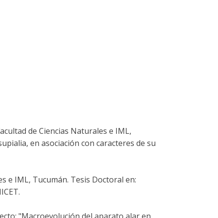
Facultad de Ciencias Naturales e IML,
pialia, en asociación con caracteres de su
les e IML, Tucumán. Tesis Doctoral en:
NICET.
ecto: "Macroevolución del aparato alar en