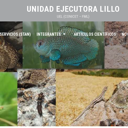
UNIDAD EJECUTORA LILLO
UEL (CONICET – FML)
SERVICIOS (STAN)
INTEGRANTES
ARTÍCULOS CIENTÍFICOS
NO