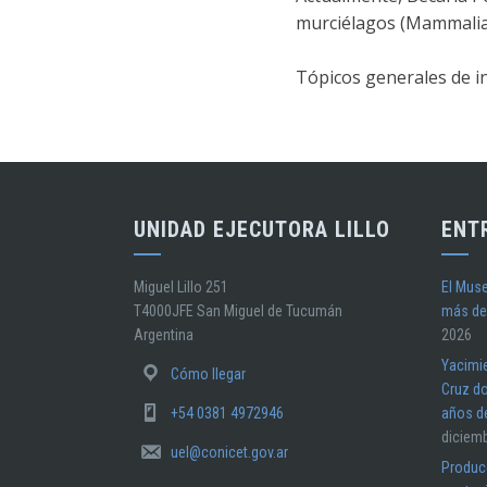
murciélagos (Mammalia: 
Tópicos generales de in
UNIDAD EJECUTORA LILLO
ENT
Miguel Lillo 251
El Muse
T4000JFE San Miguel de Tucumán
más de
Argentina
2026
Yacimi
Cómo llegar
Cruz do
+54 0381 4972946
años d
diciem
uel@conicet.gov.ar
Producc