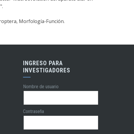
".
iroptera, Morfología-Función.
INGRESO PARA
INVESTIGADORES
Nombre de usuario
Contraseña