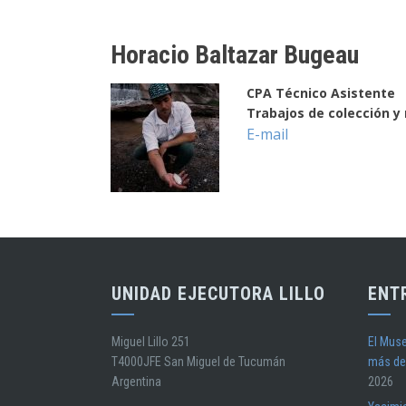
Horacio Baltazar Bugeau
CPA Técnico Asistente
Trabajos de colección y
E-mail
UNIDAD EJECUTORA LILLO
ENT
Miguel Lillo 251
El Muse
T4000JFE San Miguel de Tucumán
más de
Argentina
2026