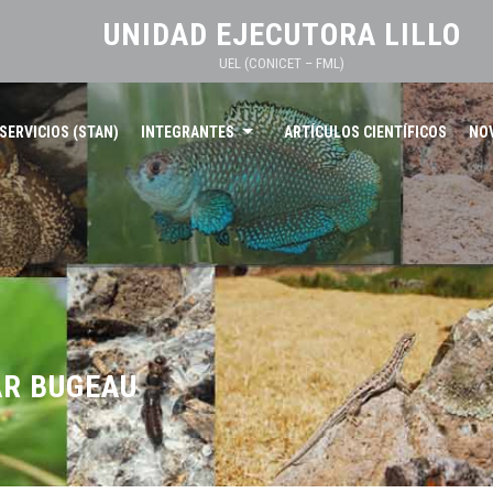
UNIDAD EJECUTORA LILLO
UEL (CONICET – FML)
SERVICIOS (STAN)
INTEGRANTES
ARTÍCULOS CIENTÍFICOS
NO
AR BUGEAU