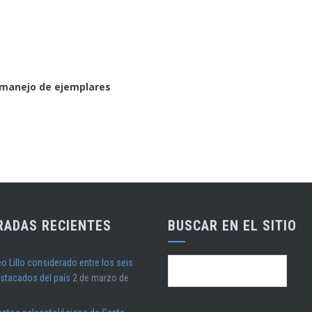
 manejo de ejemplares
RADAS RECIENTES
BUSCAR EN EL SITIO
o Lillo considerado entre los seis
Buscar:
stacados del país
2 de marzo de