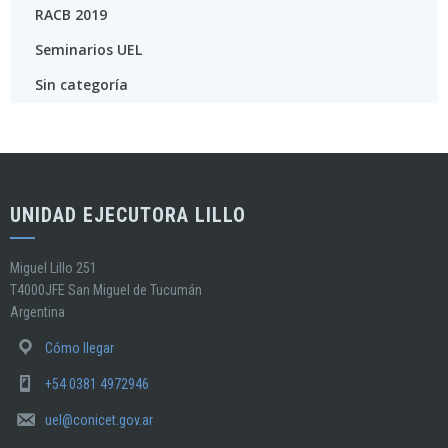
RACB 2019
Seminarios UEL
Sin categoría
UNIDAD EJECUTORA LILLO
Miguel Lillo 251
T4000JFE San Miguel de Tucumán
Argentina
Cómo llegar
+54 0381 4972946
uel@conicet.gov.ar