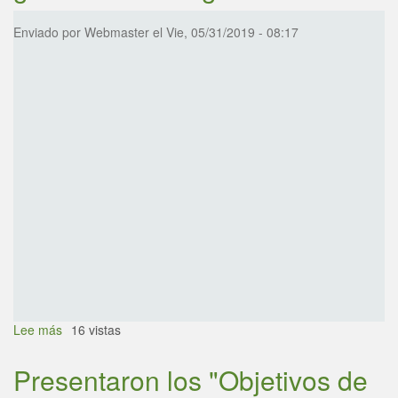
edu-
ca-
Enviado por
Webmaster
el
Vie, 05/31/2019 - 08:17
tec
Lee más
sobre
16 vistas
gale-
201905-
Título HTML
Presentaron los "Objetivos de
saguir