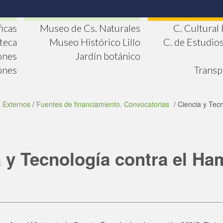
ficas
Museo de Cs. Naturales
C. Cultural
oteca
Museo Histórico Lillo
C. de Estudio
ones
Jardín botánico
ones
Transp
s Externos
/
Fuentes de financiamiento. Convocatorias
/ Ciencia y Tec
 y Tecnología contra el Ha
e
cebook
Twitter