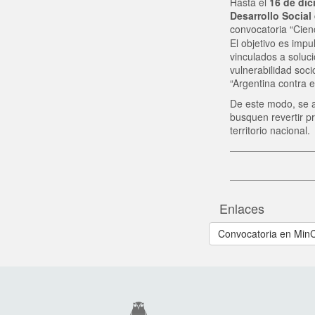
Hasta el
16 de dic
Desarrollo Social
convocatoria “Cien
El objetivo es impu
vinculados a soluc
vulnerabilidad soci
“Argentina contra 
De este modo, se ap
busquen revertir pr
territorio nacional.
Enlaces
Convocatoria en Min