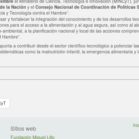
iembre
el Ministerio de Ciencia, Tecnología e Innovación (MINCyT), ju
 de la Nación
y el
Consejo Nacional de Coordinación de Políticas 
cia y Tecnología contra el Hambre”.
lsar y fortalecer la integración del conocimiento y de los desarrollos te
iones para el acceso a la alimentación y al agua segura, así como al ab
o-ambiental, a la planificación nacional y local de las acciones compre
el Hambre”.
unta a contribuir desde el sector científico-tecnológico a potenciar la
oblemáticas como la malnutrición infantil, la emergencia alimentaria y 
CyT
Ini
Sitios web
Fundación Miguel Lillo