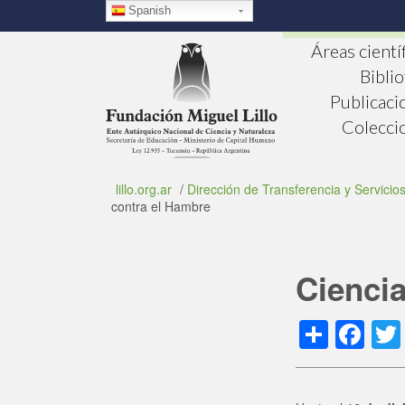
Pasar
Spanish
al
contenido
Áreas cientí
principal
Bibli
Publicaci
Colecci
lillo.org.ar
/
Dirección de Transferencia y Servicio
contra el Hambre
Ciencia
Shar
Fa