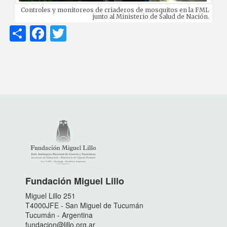
imagen descripcion
Controles y monitoreos de criaderos de mosquitos en la FML
junto al Ministerio de Salud de Nación.
Share
Facebook
Twitter
Fundación Miguel Lillo
Miguel Lillo 251
T4000JFE - San Miguel de Tucumán
Tucumán - Argentina
fundacion@lillo.org.ar