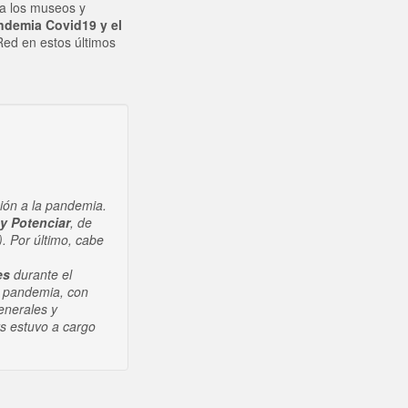
 a los museos y
andemia Covid19 y el
 Red en estos últimos
ión a la pandemia.
y Potenciar
, de
). Por último, cabe
es
durante el
t pandemia, con
generales y
rs estuvo a cargo