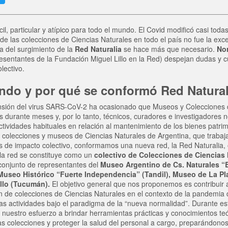
cil, particular y atípico para todo el mundo. El Covid modificó casi toda
de las colecciones de Ciencias Naturales en todo el país no fue la exce
a del surgimiento de la
Red Naturalia
se hace más que necesario.
No
esentantes de la Fundación Miguel Lillo en la Red) despejan dudas y c
olectivo.
do y por qué se conformó Red Natural
ansión del virus SARS-CoV-2 ha ocasionado que Museos y Colecciones 
durante meses y, por lo tanto, técnicos, curadores e investigadores
ctividades habituales en relación al mantenimiento de los bienes patri
as colecciones y museos de Ciencias Naturales de Argentina, que traba
 de impacto colectivo, conformamos una nueva red, la Red Naturalia, of
, la red se constituye como un
colectivo de Colecciones de Ciencias 
 conjunto de representantes del
Museo Argentino de Cs. Naturales “
useo Histórico “Fuerte Independencia” (Tandil), Museo de La Plat
llo (Tucumán).
El objetivo general que nos proponemos es contribuir 
 de colecciones de Ciencias Naturales en el contexto de la pandemia
 las actividades bajo el paradigma de la “nueva normalidad”. Durante e
uestro esfuerzo a brindar herramientas prácticas y conocimientos teó
s colecciones y proteger la salud del personal a cargo, preparándonos 