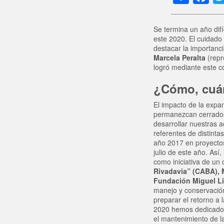
Se termina un año difí
este 2020. El cuidado 
destacar la importanci
Marcela Peralta
(repr
logró mediante este c
¿Cómo, cuán
El impacto de la exp
permanezcan cerrados 
desarrollar nuestras a
referentes de distint
año 2017 en proyectos
julio de este año. Así
como iniciativa de un
Rivadavia” (CABA), M
Fundación Miguel Li
manejo y conservación
preparar el retorno a
2020 hemos dedicado n
el mantenimiento de la