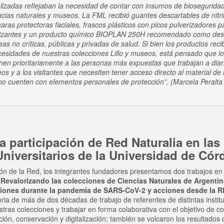
lizadas reflejaban la necesidad de contar con insumos de biosegurida
cias naturales y museos. La FML recibió guantes descartables de nitril
ras protectoras faciales, frascos plásticos con picos pulverizadores pa
nitizantes y un producto químico BIOPLAN 250H recomendado como des
eas no críticas, públicas y privadas de salud. Si bien los productos reci
ecesidades de nuestras colecciones Lillo y museos, está pensado que l
inen prioritariamente a las personas más expuestas que trabajan a diar
s y a los visitantes que necesiten tener acceso directo al material de
no cuenten con elementos personales de protección”. (Marcela Peralt
 participación de Red Naturalia en las
niversitarios de la Universidad de Có
n de la Red, los integrantes fundadores presentamos dos trabajos en
“Revalorizando las colecciones de Ciencias Naturales de Argentin
ciones durante la pandemia de SARS-CoV-2 y acciones desde la RE
ria de más de dos décadas de trabajo de referentes de distintas instit
tras colecciones y trabajar en forma colaborativa con el objetivo de c
ión, conservación y digitalización; también se volcaron los resultados 