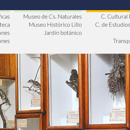
ficas
Museo de Cs. Naturales
C. Cultural
oteca
Museo Histórico Lillo
C. de Estudio
ones
Jardín botánico
ones
Transp