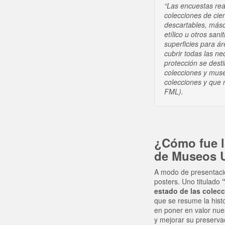
“Las encuestas rea
colecciones de cien
descartables, másca
etílico u otros sa
superficies para ár
cubrir todas las n
protección se dest
colecciones y museo
colecciones y que 
FML).
¿Cómo fue la
de Museos U
A modo de presentació
posters. Uno titulado
estado de las colec
que se resume la histo
en poner en valor nues
y mejorar su preservac