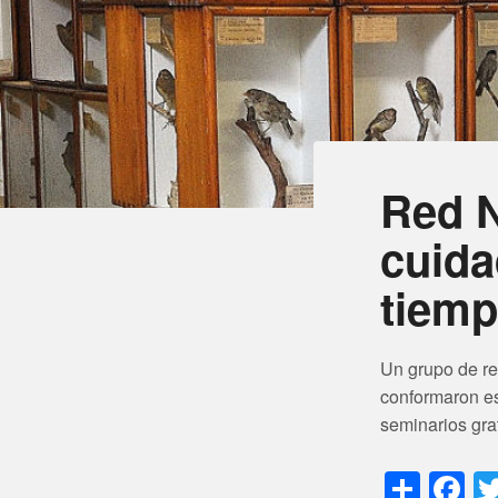
Red N
cuida
tiemp
Un grupo de re
conformaron es
seminarios gra
Shar
F