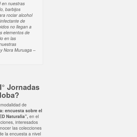
d en nuestras
o, barbijos
ra rociar alcohol
infectante de
bidos no llegan a
os elementos de
io en las
 nuestras
a y Nora Muruaga –
 I° Jornadas
rdoba?
 modalidad de
a: encuesta sobre el
D Naturalia”,
en el
uciones, interesados
onocer las colecciones
de la encuesta a nivel