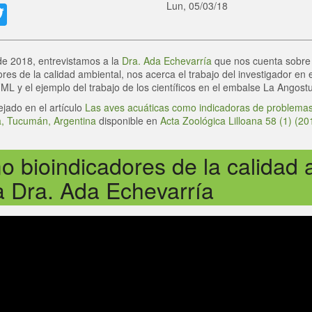
e
acebook
Twitter
Lun, 05/03/18
de 2018, entrevistamos a la
Dra. Ada Echevarría
que nos cuenta sobre 
es de la calidad ambiental, nos acerca el trabajo del investigador en 
L y el ejemplo del trabajo de los científicos en el embalse La Angostu
ejado en el artículo
Las aves acuáticas como indicadoras de problemas
, Tucumán, Argentina
disponible en
Acta Zoológica Lilloana 58 (1) (20
 bioindicadores de la calidad 
a Dra. Ada Echevarría