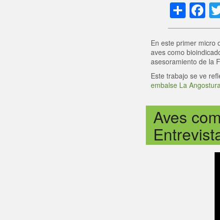
Shar
F
En este primer micro 
aves como bioindicador
asesoramiento de la FM
Este trabajo se ve refl
embalse La Angostura
Aves como
Entrevist