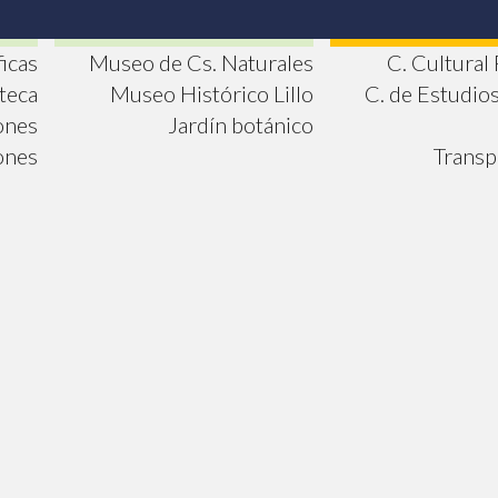
ficas
Museo de Cs. Naturales
C. Cultural
oteca
Museo Histórico Lillo
C. de Estudio
ones
Jardín botánico
ones
Transp