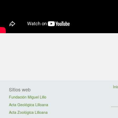
book
itter
Ini
Sitios web
Fundación Miguel Lillo
Acta Geológica Lilloana
Acta Zoológica Lilloana