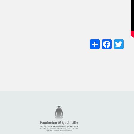
Share
Face
Tw