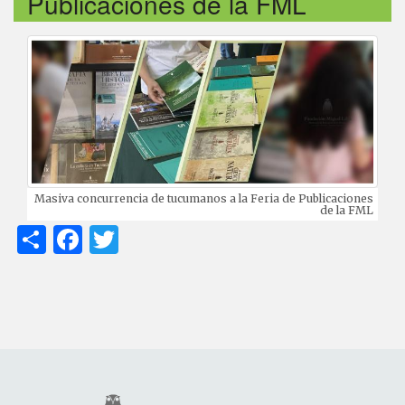
Publicaciones de la FML
imagen descripcion
Masiva concurrencia de tucumanos a la Feria de Publicaciones
de la FML
Share
Facebook
Twitter