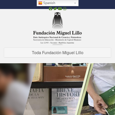
Pasar
Spanish
al
contenido
principal
Toda Fundación Miguel Lillo