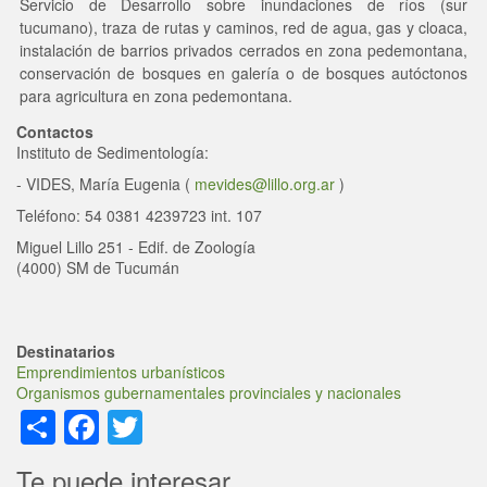
Servicio de Desarrollo sobre inundaciones de ríos (sur
tucumano), traza de rutas y caminos, red de agua, gas y cloaca,
instalación de barrios privados cerrados en zona pedemontana,
conservación de bosques en galería o de bosques autóctonos
para agricultura en zona pedemontana.
Contactos
Instituto de
Sedimentología
:
-
VIDES, Mar
ía Eugenia
(
mevides@lillo.org.ar
)
Teléfono: 54 0381 4239723 int. 107
Miguel Lillo 251 - Edif. de Zoología
(4000) SM de Tucumán
Destinatarios
Emprendimientos urbanísticos
Organismos gubernamentales provinciales y nacionales
Share
Facebook
Twitter
Te puede interesar